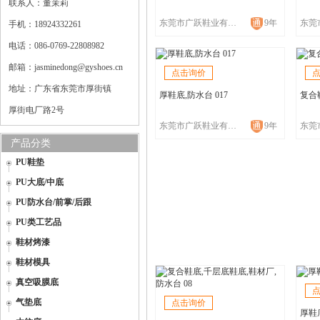
联系人：董茉莉
东莞市广跃鞋业有限公司
9年
手机：18924332261
电话：086-0769-22808982
邮箱：jasminedong@gyshoes.cn
点击询价
地址：广东省东莞市厚街镇
厚鞋底,防水台 017
复合鞋
厚街电厂路2号
东莞市广跃鞋业有限公司
9年
产品分类
PU鞋垫
PU大底/中底
PU防水台/前掌/后跟
PU类工艺品
鞋材烤漆
鞋材模具
真空吸膜底
气垫底
点击询价
厚鞋底